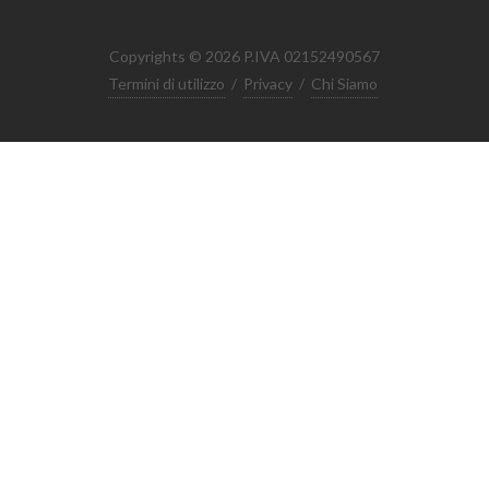
Copyrights © 2026 P.IVA 02152490567
Termini di utilizzo
/
Privacy
/
Chi Siamo