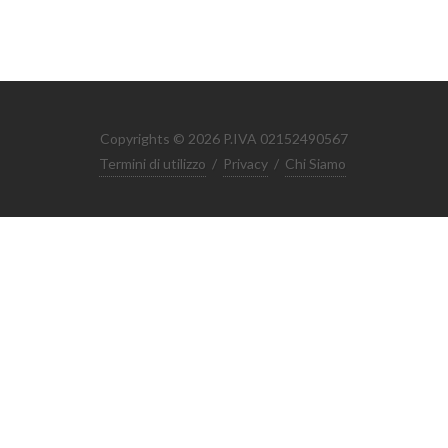
Copyrights © 2026 P.IVA 02152490567
Termini di utilizzo
/
Privacy
/
Chi Siamo