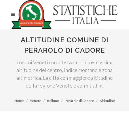
ALTITUDINE COMUNE DI
PERAROLO DI CADORE
I comuni Veneti con altezza minima e massima,
altitudine del centro, indice montano e zona
altimetrica. La città con maggiore altitudine
della regione Veneto è con mt s.l.m.
Home
Veneto
Belluno
Perarolo di Cadore
Altitudine