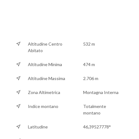
Altitudine Centro
532 m
Abitato
Altitudine Minima
474 m
Altitudine Massima
2.706 m
Zona Altimetrica
Montagna Interna
Indice montano
Totalmente
montano
Latitudine
46,39527778°