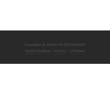
Copyrights © 2026 P.IVA 02152490567
Termini di utilizzo
/
Privacy
/
Chi Siamo