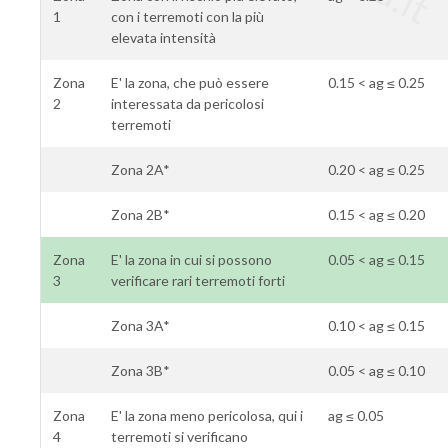
1
con i terremoti con la più
elevata intensità
Zona
E' la zona, che può essere
0.15 < ag ≤ 0.25
2
interessata da pericolosi
terremoti
Zona 2A*
0.20 < ag ≤ 0.25
Zona 2B*
0.15 < ag ≤ 0.20
Zona
E' la zona in cui si possono
0.05 < ag ≤ 0.15
3
verificare rari terremoti forti
Zona 3A*
0.10 < ag ≤ 0.15
Zona 3B*
0.05 < ag ≤ 0.10
Zona
E' la zona meno pericolosa, qui i
ag ≤ 0.05
4
terremoti si verificano