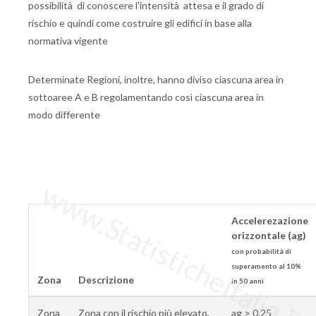
possibilità di conoscere l'intensità attesa e il grado di
rischio e quindi come costruire gli edifici in base alla
normativa vigente
Determinate Regioni, inoltre, hanno diviso ciascuna area in
sottoaree A e B regolamentando così ciascuna area in
modo differente
www.StatisticheItalia.it
Accelerezazione
orizzontale (ag)
con probabilità di
superamento al 10%
Zona
Descrizione
in 50 anni
Zona
Zona con il rischio più elevato,
ag > 0.25