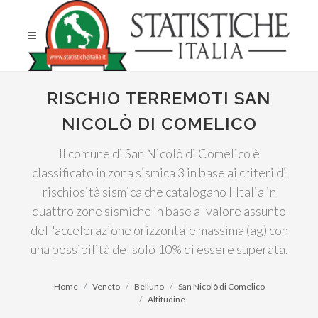
RISCHIO TERREMOTI SAN
NICOLÒ DI COMELICO
Il comune di San Nicolò di Comelico è
classificato in zona sismica 3 in base ai criteri di
rischiosità sismica che catalogano l'Italia in
quattro zone sismiche in base al valore assunto
dell'accelerazione orizzontale massima (ag) con
una possibilità del solo 10% di essere superata.
Home
Veneto
Belluno
San Nicolò di Comelico
Altitudine