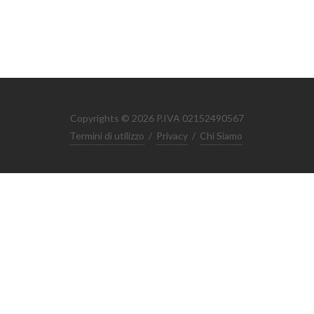
Copyrights © 2026 P.IVA 02152490567
Termini di utilizzo
/
Privacy
/
Chi Siamo