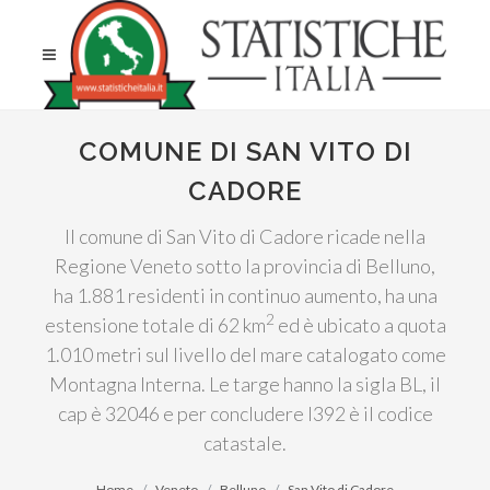
COMUNE DI SAN VITO DI
CADORE
Il comune di San Vito di Cadore ricade nella
Regione Veneto sotto la provincia di Belluno,
ha 1.881 residenti in continuo aumento, ha una
2
estensione totale di 62 km
ed è ubicato a quota
1.010 metri sul livello del mare catalogato come
Montagna Interna. Le targe hanno la sigla BL, il
cap è 32046 e per concludere I392 è il codice
catastale.
Home
Veneto
Belluno
San Vito di Cadore