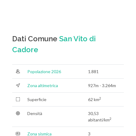
Dati Comune
San Vito di
Cadore
Popolazione 2026
1.881
Zona altimetrica
927m - 3.264m
2
Superficie
62 km
Densità
30,53
2
abitanti/km
Zona sismica
3