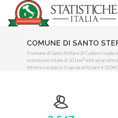
COMUNE DI SANTO STE
Il comune di Santo Stefano di Cadore ricade ne
2
estensione totale di 101 km
ed è ad un'altez
lettera o un pacco il cap da utilizzare è 32045