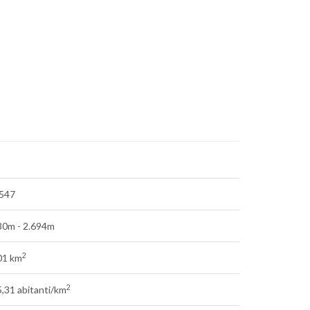
.547
30m - 2.694m
2
01 km
2
,31 abitanti/km