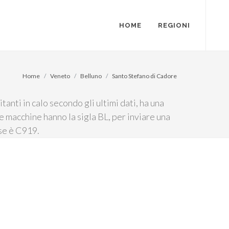
HOME
REGIONI
Home
Veneto
Belluno
Santo Stefano di Cadore
anti in calo secondo gli ultimi dati, ha una
e macchine hanno la sigla BL, per inviare una
sse è C919.