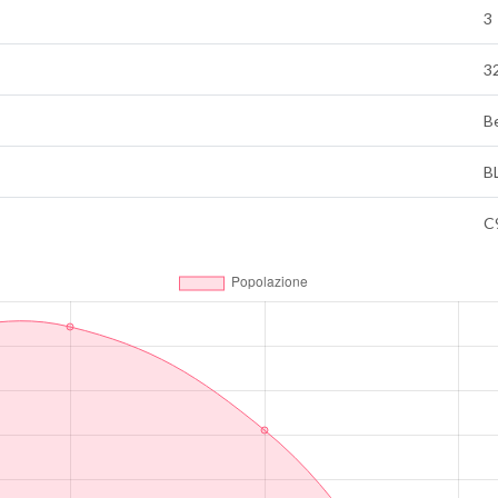
3
3
B
B
C