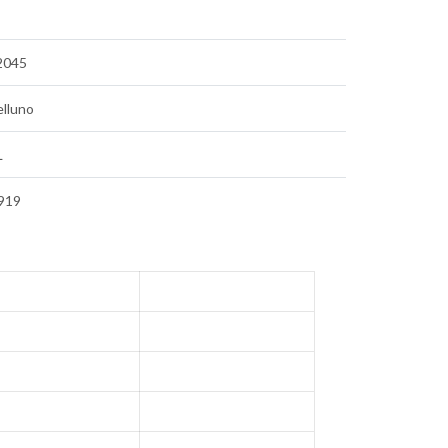
2045
elluno
L
919