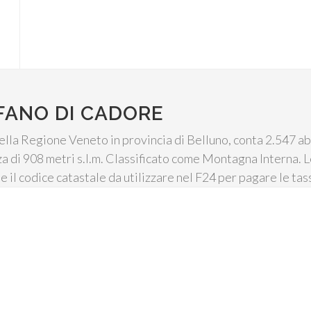
FANO DI CADORE
lla Regione Veneto in provincia di Belluno, conta 2.547 abit
za di 908 metri s.l.m. Classificato come Montagna Interna. L
 e il codice catastale da utilizzare nel F24 per pagare le ta