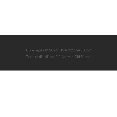
Copyrights © 2026 P.IVA 02152490567
Termini di utilizzo
/
Privacy
/
Chi Siamo