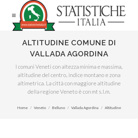
ALTITUDINE COMUNE DI
VALLADA AGORDINA
I comuni Veneti con altezza minima e massima,
altitudine del centro, indice montano e zona
altimetrica. La città con maggiore altitudine
della regione Veneto è con mt s.l.m.
Home
Veneto
Belluno
Vallada Agordina
Altitudine