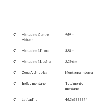
Altitudine Centro
969 m
Abitato
Altitudine Minima
828 m
Altitudine Massima
2.396 m
Zona Altimetrica
Montagna Interna
Indice montano
Totalmente
montano
Latitudine
46,36388889°