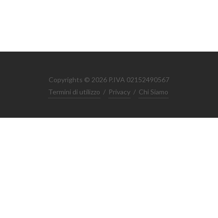
Copyrights © 2026 P.IVA 02152490567
Termini di utilizzo
/
Privacy
/
Chi Siamo