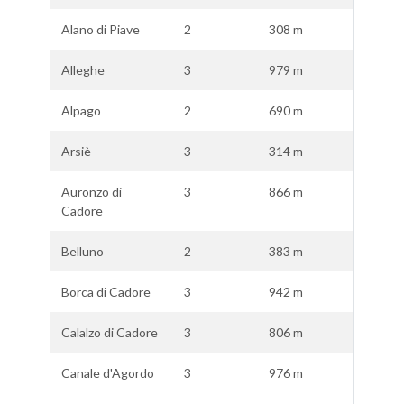
Alano di Piave
2
308 m
Alleghe
3
979 m
Alpago
2
690 m
Arsiè
3
314 m
Auronzo di
3
866 m
Cadore
Belluno
2
383 m
Borca di Cadore
3
942 m
Calalzo di Cadore
3
806 m
Canale d'Agordo
3
976 m