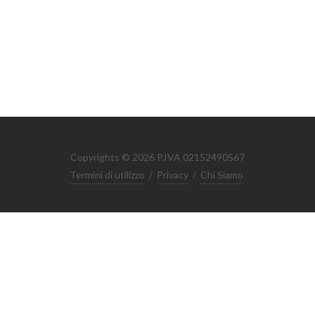
Copyrights © 2026 P.IVA 02152490567
Termini di utilizzo
/
Privacy
/
Chi Siamo