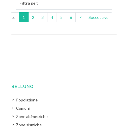
Filtra per:
ecedente
1
2
3
4
5
6
7
Successivo
BELLUNO
Popolazione
Comuni
Zone altimetriche
Zone sismiche