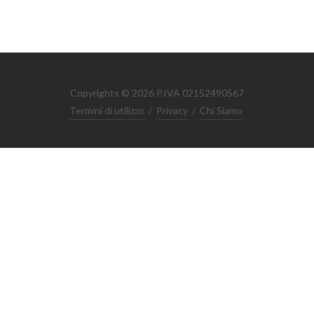
Copyrights © 2026 P.IVA 02152490567
Termini di utilizzo
/
Privacy
/
Chi Siamo