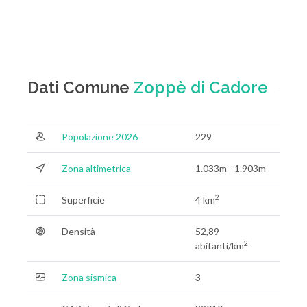
Dati Comune
Zoppè di Cadore
Popolazione 2026
229
Zona altimetrica
1.033m - 1.903m
2
Superficie
4 km
Densità
52,89
2
abitanti/km
Zona sismica
3