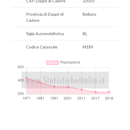
CAP Zoppè di Cadore
32010
Provincia di Zoppè di
Belluno
Cadore
Sigla Automobilistica
BL
Codice Catastale
M189