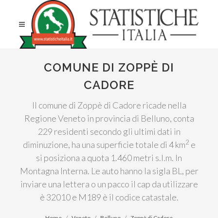
COMUNE DI ZOPPÈ DI
CADORE
Il comune di Zoppè di Cadore ricade nella
Regione Veneto in provincia di Belluno, conta
229 residenti secondo gli ultimi dati in
2
diminuzione, ha una superficie totale di 4 km
e
si posiziona a quota 1.460 metri s.l.m. In
Montagna Interna. Le auto hanno la sigla BL, per
inviare una lettera o un pacco il cap da utilizzare
è 32010 e M189 è il codice catastale.
Home
Veneto
Belluno
Zoppè di Cadore