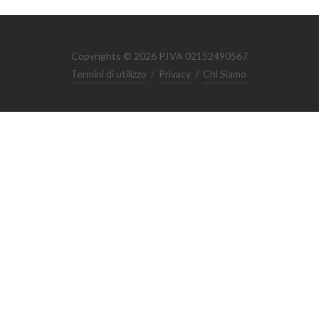
Copyrights © 2026 P.IVA 02152490567
Termini di utilizzo
/
Privacy
/
Chi Siamo