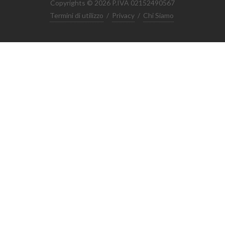
Copyrights © 2026 P.IVA 02152490567
Termini di utilizzo
/
Privacy
/
Chi Siamo