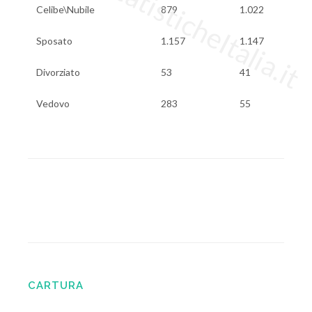
www.StatisticheItalia.it
Celibe\Nubile
879
1.022
Sposato
1.157
1.147
Divorziato
53
41
Vedovo
283
55
CARTURA