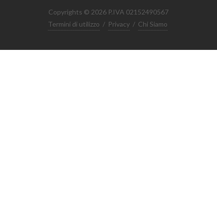
Copyrights © 2026 P.IVA 02152490567
Termini di utilizzo
/
Privacy
/
Chi Siamo