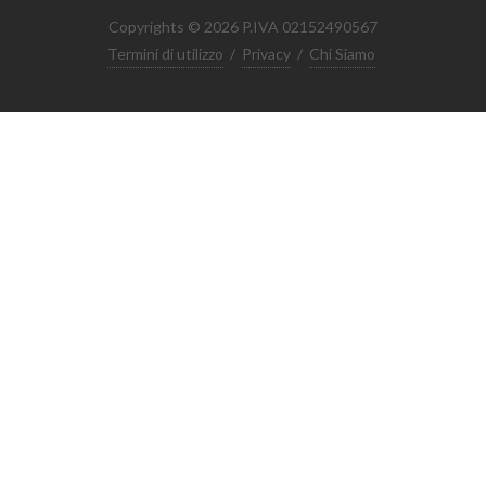
Copyrights © 2026 P.IVA 02152490567
Termini di utilizzo
/
Privacy
/
Chi Siamo