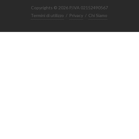
Copyrights © 2026 P.IVA 02152490567
Termini di utilizzo
/
Privacy
/
Chi Siamo