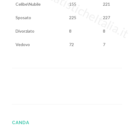
www.StatisticheItalia.it
Celibe\Nubile
155
221
Sposato
225
227
Divorziato
8
8
Vedovo
72
7
CANDA