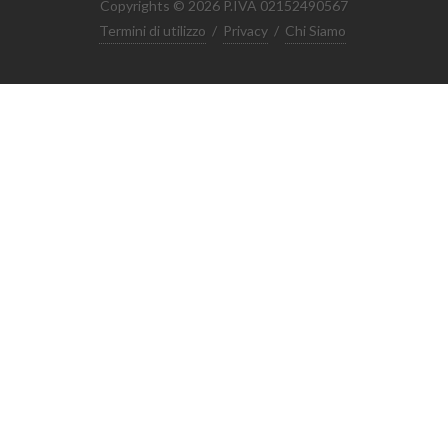
Copyrights © 2026 P.IVA 02152490567
Termini di utilizzo
/
Privacy
/
Chi Siamo