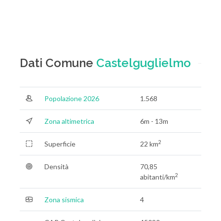
Dati Comune
Castelguglielmo
Popolazione 2026
1.568
Zona altimetrica
6m - 13m
2
Superficie
22 km
Densità
70,85
2
abitanti/km
Zona sismica
4