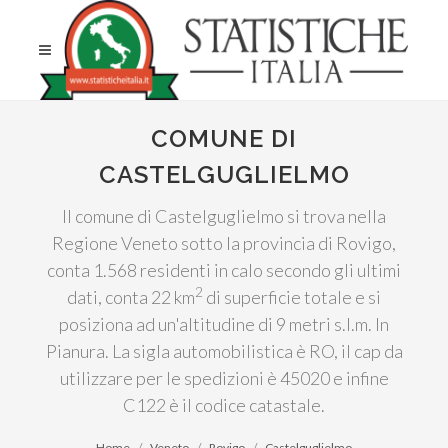
COMUNE DI
CASTELGUGLIELMO
Il comune di Castelguglielmo si trova nella
Regione Veneto sotto la provincia di Rovigo,
conta 1.568 residenti in calo secondo gli ultimi
2
dati, conta 22 km
di superficie totale e si
posiziona ad un'altitudine di 9 metri s.l.m. In
Pianura. La sigla automobilistica è RO, il cap da
utilizzare per le spedizioni è 45020 e infine
C122 è il codice catastale.
Home
Veneto
Rovigo
Castelguglielmo