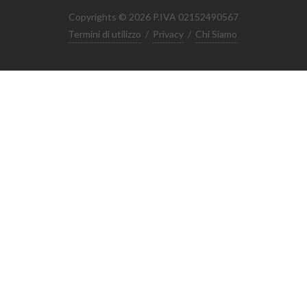
Copyrights © 2026 P.IVA 02152490567
Termini di utilizzo
/
Privacy
/
Chi Siamo