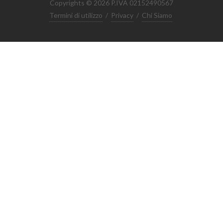
Copyrights © 2026 P.IVA 02152490567
Termini di utilizzo
/
Privacy
/
Chi Siamo