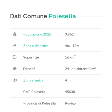
Dati Comune
Polesella
Popolazione 2026
3.962
Zona altimetrica
4m - 12m
2
Superficie
16 km
2
Densità
241,44 abitanti/km
Zona sismica
4
CAP Polesella
45038
Provincia di Polesella
Rovigo