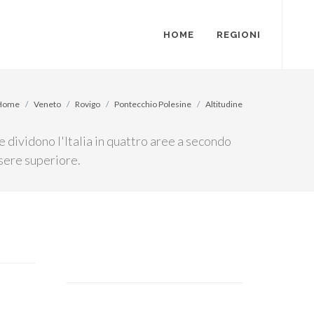
HOME
REGIONI
Home
Veneto
Rovigo
Pontecchio Polesine
Altitudine
e dividono l'Italia in quattro aree a secondo
sere superiore.