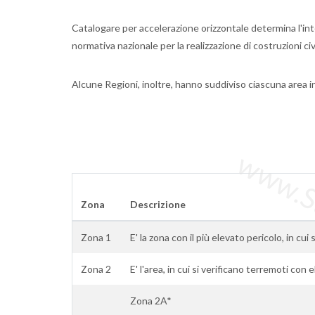
Catalogare per accelerazione orizzontale determina l'inten
normativa nazionale per la realizzazione di costruzioni civi
Alcune Regioni, inoltre, hanno suddiviso ciascuna area i
www.Sta
Zona
Descrizione
Zona 1
E' la zona con il più elevato pericolo, in cui 
Zona 2
E' l'area, in cui si verificano terremoti con 
Zona 2A*