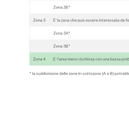
Zona 2B*
Zona 3
E' la zona che può essere interessata da fo
Zona 3A*
Zona 3B*
Zona 4
E' l'area meno rischiosa con una bassa prob
* la suddivisione delle zone in sottozone (A e B) potrebbe