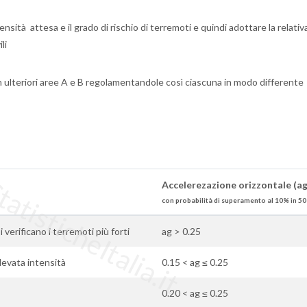
sità attesa e il grado di rischio di terremoti e quindi adottare la relativ
li
n ulteriori aree A e B regolamentandole così ciascuna in modo differente
tisticheItalia.it
Accelerezazione orizzontale (ag
con probabilità di superamento al 10% in 50
si verificano i terremoti più forti
ag > 0.25
elevata intensità
0.15 < ag ≤ 0.25
0.20 < ag ≤ 0.25