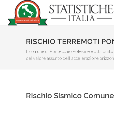
RISCHIO TERREMOTI PO
Il comune di Pontecchio Polesine è attribuito 
del valore assunto dell'accelerazione orizzo
Rischio Sismico Comun