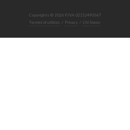
Copyrights © 2026 P.IVA 02152490567
Termini di utilizzo
/
Privacy
/
Chi Siamo