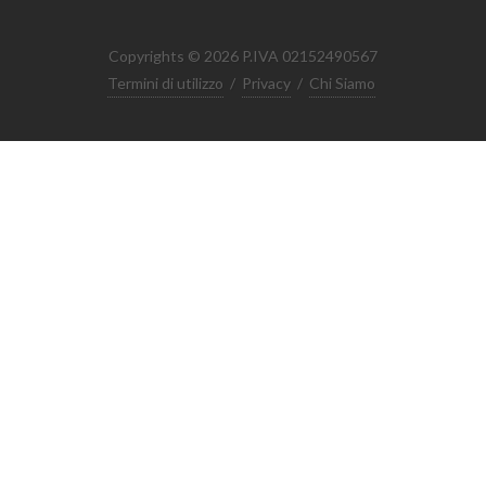
Copyrights © 2026 P.IVA 02152490567
Termini di utilizzo
/
Privacy
/
Chi Siamo