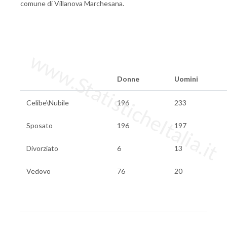
comune di Villanova Marchesana.
www.StatisticheItalia.it
Donne
Uomini
Celibe\Nubile
196
233
Sposato
196
197
Divorziato
6
13
Vedovo
76
20