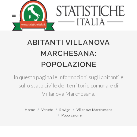
ABITANTI VILLANOVA
MARCHESANA:
POPOLAZIONE
In questa pagina le informazioni sugli abitanti e
sullo stato civile del territorio comunale di
Villanova Marchesana.
Home
Veneto
Rovigo
Villanova Marchesana
Popolazione