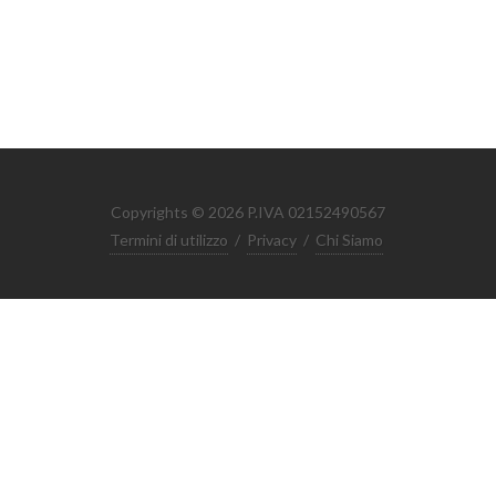
Copyrights © 2026 P.IVA 02152490567
Termini di utilizzo
/
Privacy
/
Chi Siamo