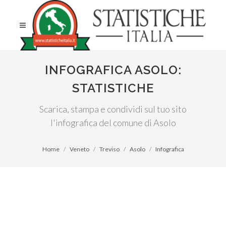
INFOGRAFICA ASOLO:
STATISTICHE
Scarica, stampa e condividi sul tuo sito
l'infografica del comune di Asolo
Home
Veneto
Treviso
Asolo
Infografica