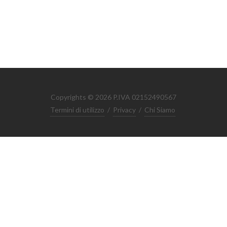
Copyrights © 2026 P.IVA 02152490567
Termini di utilizzo
/
Privacy
/
Chi Siamo