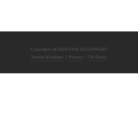
Copyrights © 2026 P.IVA 02152490567
Termini di utilizzo
/
Privacy
/
Chi Siamo