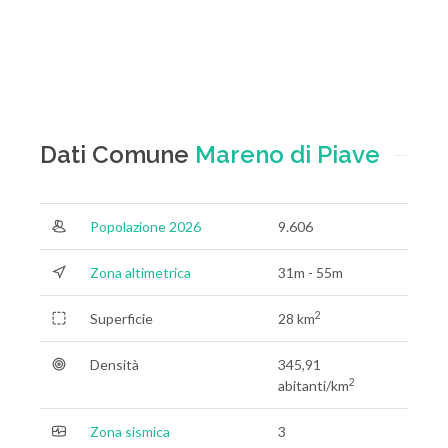
Dati Comune
Mareno di Piave
Popolazione 2026
9.606
Zona altimetrica
31m - 55m
2
Superficie
28 km
Densità
345,91
2
abitanti/km
Zona sismica
3