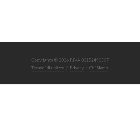
Copyrights © 2026 P.IVA 02152490567
Termini di utilizzo
/
Privacy
/
Chi Siamo