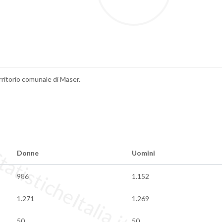
erritorio comunale di Maser.
tisticheItalia.it
Donne
Uomini
986
1.152
1.271
1.269
50
50