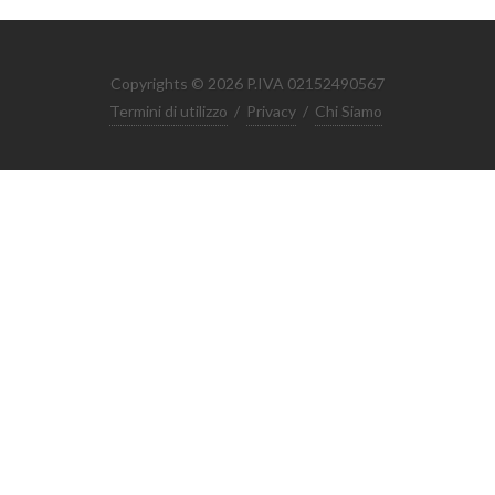
Copyrights © 2026 P.IVA 02152490567
Termini di utilizzo
/
Privacy
/
Chi Siamo