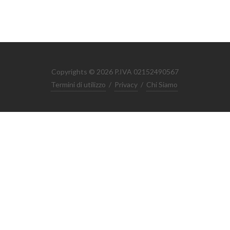
Copyrights © 2026 P.IVA 02152490567
Termini di utilizzo
/
Privacy
/
Chi Siamo