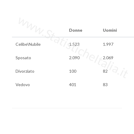
www.StatisticheItalia.it
Donne
Uomini
Celibe\Nubile
1.523
1.997
Sposato
2.090
2.069
Divorziato
100
82
Vedovo
401
83