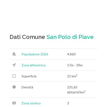
Dati Comune
San Polo di Piave
Popolazione 2026
4.860
Zona altimetrica
17m - 39m
2
Superficie
21 km
Densità
231,65
2
abitanti/km
Zona sismica
3