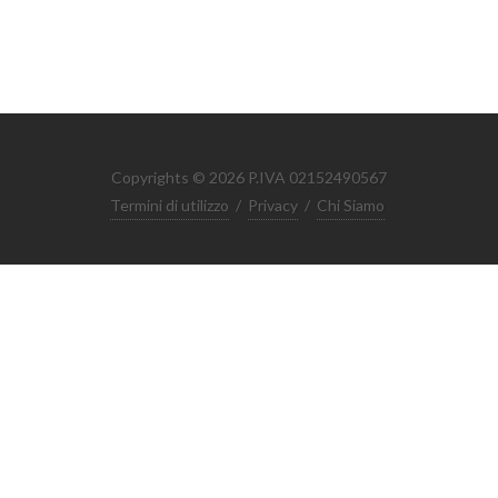
Copyrights © 2026 P.IVA 02152490567
Termini di utilizzo
/
Privacy
/
Chi Siamo