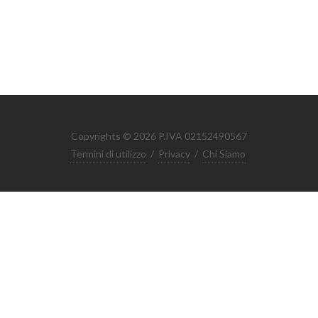
Copyrights © 2026 P.IVA 02152490567
Termini di utilizzo
/
Privacy
/
Chi Siamo