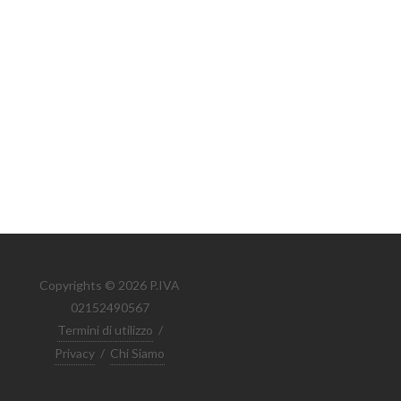
Copyrights © 2026 P.IVA
02152490567
Termini di utilizzo
/
Privacy
/
Chi Siamo