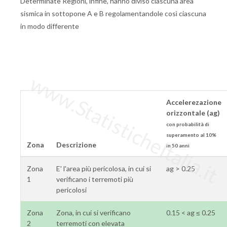
Determinate Regioni, infine, hanno diviso ciascuna area
sismica in sottopone A e B regolamentandole così ciascuna
in modo differente
www.StatisticheItalia.it
Accelerezazione
orizzontale (ag)
con probabilità di
superamento al 10%
Zona
Descrizione
in 50 anni
Zona
E' l'area più pericolosa, in cui si
ag > 0.25
1
verificano i terremoti più
pericolosi
Zona
Zona, in cui si verificano
0.15 < ag ≤ 0.25
2
terremoti con elevata