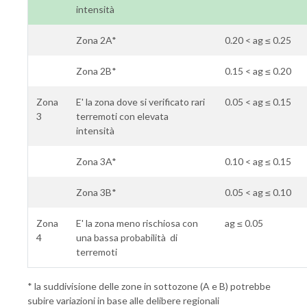
intensità
Zona 2A*
0.20 < ag ≤ 0.25
Zona 2B*
0.15 < ag ≤ 0.20
Zona
E' la zona dove si verificato rari
0.05 < ag ≤ 0.15
3
terremoti con elevata
intensità
Zona 3A*
0.10 < ag ≤ 0.15
Zona 3B*
0.05 < ag ≤ 0.10
Zona
E' la zona meno rischiosa con
ag ≤ 0.05
4
una bassa probabilità di
terremoti
* la suddivisione delle zone in sottozone (A e B) potrebbe
subire variazioni in base alle delibere regionali