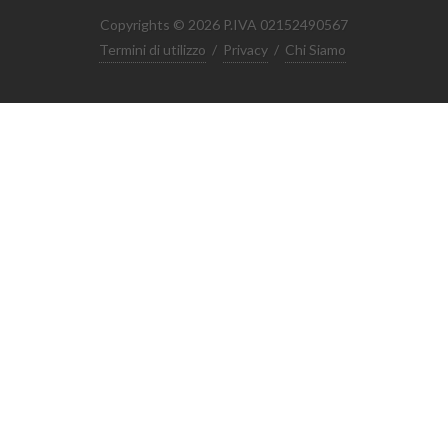
Copyrights © 2026 P.IVA 02152490567
Termini di utilizzo
/
Privacy
/
Chi Siamo