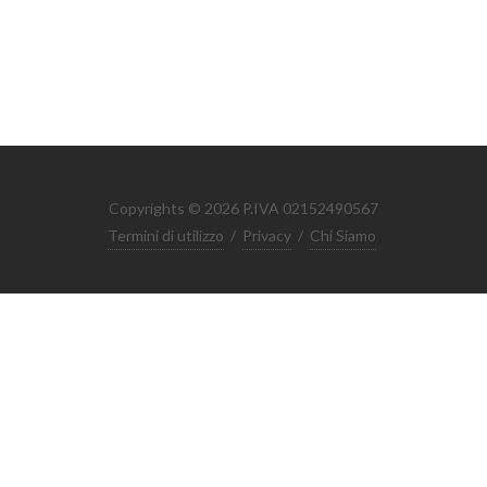
Copyrights © 2026 P.IVA 02152490567
Termini di utilizzo
/
Privacy
/
Chi Siamo