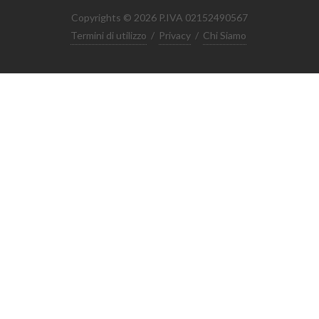
Copyrights © 2026 P.IVA 02152490567
Termini di utilizzo
/
Privacy
/
Chi Siamo