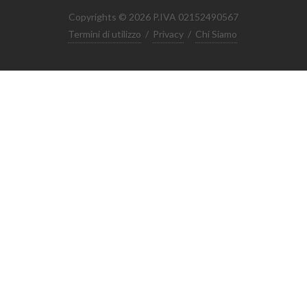
Copyrights © 2026 P.IVA 02152490567
Termini di utilizzo
/
Privacy
/
Chi Siamo