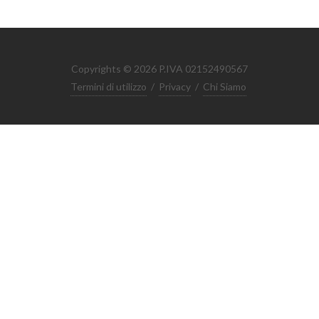
Copyrights © 2026 P.IVA 02152490567
Termini di utilizzo
/
Privacy
/
Chi Siamo