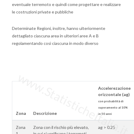
eventuale terremoto e quindi come progettare e realizzare
le costruzioni private e pubbliche
Determinate Regioni, inoltre, hanno ulteriormente
dettagliato ciascuna area in ulteriori aree A e B
regolamentando così ciascuna in modo diverso
www.StatisticheItalia.it
Accelerezazione
orizzontale (ag)
con probabilità di
superamento al 10%
Zona
Descrizione
in 50 anni
Zona
Zona con il rischio più elevato,
ag > 0.25
1
in cui si verificano i terremoti