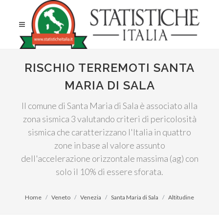
RISCHIO TERREMOTI SANTA
MARIA DI SALA
Il comune di Santa Maria di Sala è associato alla
zona sismica 3 valutando criteri di pericolosità
sismica che caratterizzano l'Italia in quattro
zone in base al valore assunto
dell'accelerazione orizzontale massima (ag) con
solo il 10% di essere sforata.
Home
Veneto
Venezia
Santa Maria di Sala
Altitudine