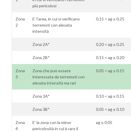
più pericolosi
Zona
E' l'area, in cui si verificano
0.15 < ag ≤ 0.25
2
terremoti con elevata
intensità
Zona 2A*
0.20 < ag ≤ 0.25
Zona 2B*
0.15 < ag ≤ 0.20
Zona
Zona che può essere
0.05 < ag ≤ 0.15
3
interessata da terremoti con
elevata intensità ma rari
Zona 3A*
0.10 < ag ≤ 0.15
Zona 3B*
0.05 < ag ≤ 0.10
Zona
E' la zona con la minor
ag ≤ 0.05
4
pericolosità in cui è raro il