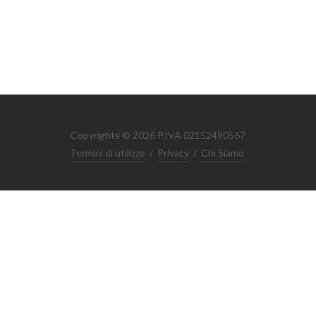
Copyrights © 2026 P.IVA 02152490567
Termini di utilizzo
/
Privacy
/
Chi Siamo