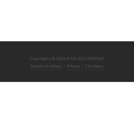
Copyrights © 2026 P.IVA 02152490567
Termini di utilizzo
/
Privacy
/
Chi Siamo