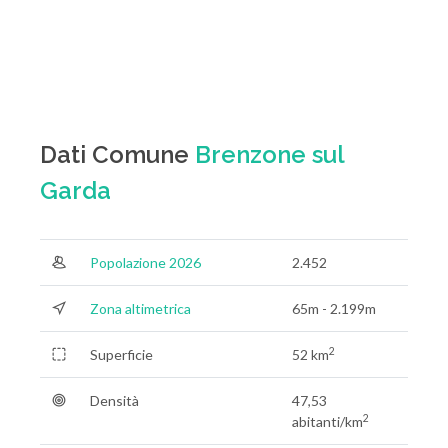
Dati Comune
Brenzone sul
Garda
Popolazione 2026
2.452
Zona altimetrica
65m - 2.199m
2
Superficie
52 km
Densità
47,53
2
abitanti/km