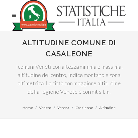
ALTITUDINE COMUNE DI
CASALEONE
I comuni Veneti con altezza minima e massima,
altitudine del centro, indice montano e zona
altimetrica. La città con maggiore altitudine
della regione Veneto è con mt s.l.m.
Home
Veneto
Verona
Casaleone
Altitudine