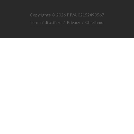
Copyrights © 2026 P.IVA 02152490567
Termini di utilizzo
/
Privacy
/
Chi Siamo