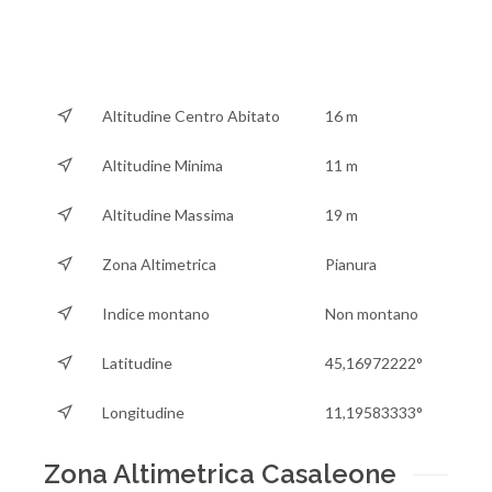
Altitudine Centro Abitato
16 m
Altitudine Minima
11 m
Altitudine Massima
19 m
Zona Altimetrica
Pianura
Indice montano
Non montano
Latitudine
45,16972222°
Longitudine
11,19583333°
Zona Altimetrica Casaleone