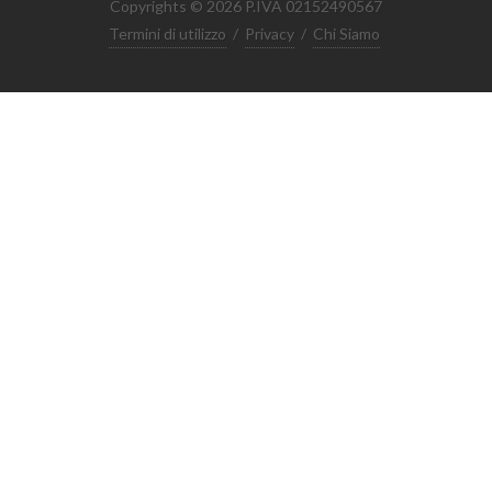
Copyrights © 2026 P.IVA 02152490567
Termini di utilizzo
/
Privacy
/
Chi Siamo