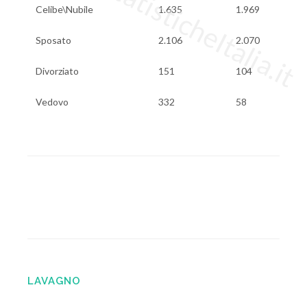
www.StatisticheItalia.it
Celibe\Nubile
1.635
1.969
Sposato
2.106
2.070
Divorziato
151
104
Vedovo
332
58
LAVAGNO