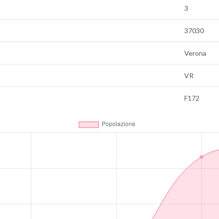
3
37030
Verona
VR
F172