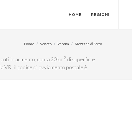
HOME
REGIONI
Home
Veneto
Verona
Mezzane di Sotto
2
tanti in aumento, conta 20 km
di superficie
gla VR, il codice di avviamento postale è