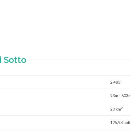
 Sotto
2.483
93m - 603
2
20 km
125,98 abi