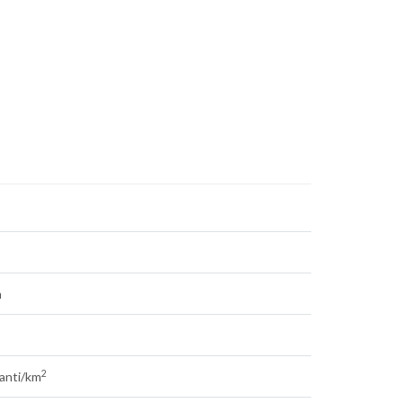
m
2
tanti/km