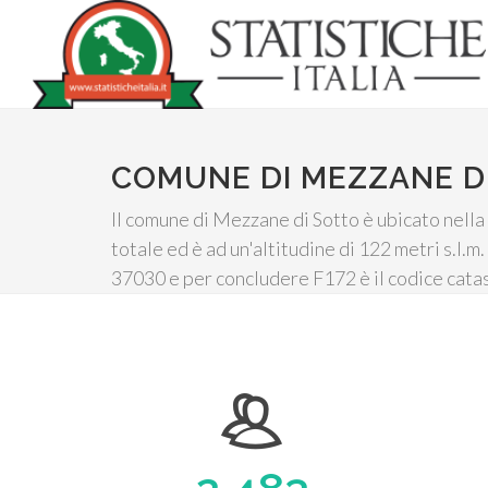
COMUNE DI MEZZANE D
Il comune di Mezzane di Sotto è ubicato nella
totale ed è ad un'altitudine di 122 metri s.l.
37030 e per concludere F172 è il codice catas