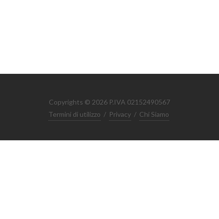
Copyrights © 2026 P.IVA 02152490567
Termini di utilizzo
/
Privacy
/
Chi Siamo