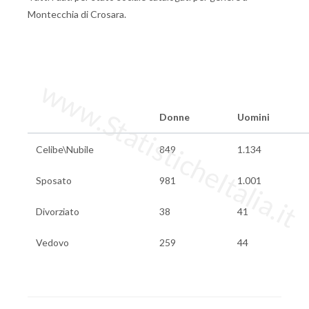
Montecchia di Crosara.
www.StatisticheItalia.it
Donne
Uomini
Celibe\Nubile
849
1.134
Sposato
981
1.001
Divorziato
38
41
Vedovo
259
44