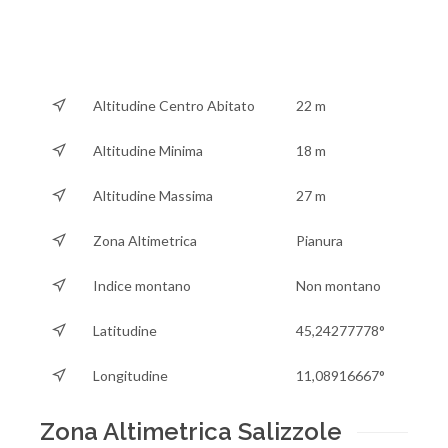
Altitudine Centro Abitato
22 m
Altitudine Minima
18 m
Altitudine Massima
27 m
Zona Altimetrica
Pianura
Indice montano
Non montano
Latitudine
45,24277778°
Longitudine
11,08916667°
Zona Altimetrica Salizzole