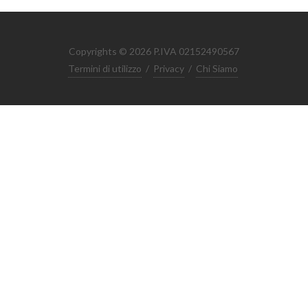
Copyrights © 2026 P.IVA 02152490567
Termini di utilizzo
/
Privacy
/
Chi Siamo