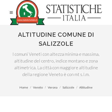
ALTITUDINE COMUNE DI
SALIZZOLE
I comuni Veneti con altezza minima e massima,
altitudine del centro, indice montano e zona
altimetrica. La città con maggiore altitudine
della regione Veneto è con mt s.l.m.
Home
Veneto
Verona
Salizzole
Altitudine