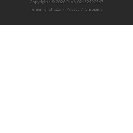
Copyrights © 2026 P.IVA 02152490567
Termini di utilizzo
/
Privacy
/
Chi Siamo