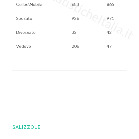
www.StatisticheItalia.it
Celibe\Nubile
683
865
Sposato
926
971
Divorziato
32
42
Vedovo
206
47
SALIZZOLE