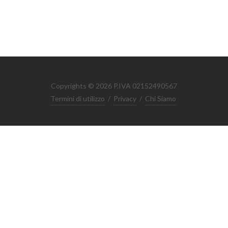
Copyrights © 2026 P.IVA 02152490567
Termini di utilizzo
/
Privacy
/
Chi Siamo