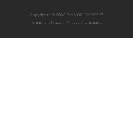
Copyrights © 2026 P.IVA 02152490567
Termini di utilizzo
/
Privacy
/
Chi Siamo