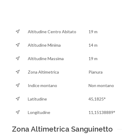
Altitudine Centro Abitato
19 m
Altitudine Minima
14 m
Altitudine Massima
19 m
Zona Altimetrica
Pianura
Indice montano
Non montano
Latitudine
45,1825°
Longitudine
11,15138889°
Zona Altimetrica Sanguinetto