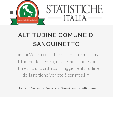
ALTITUDINE COMUNE DI
SANGUINETTO
I comuni Veneti con altezza minima e massima,
altitudine del centro, indice montano e zona
altimetrica. La città con maggiore altitudine
della regione Veneto è con mt s.l.m.
Home
Veneto
Verona
Sanguinetto
Altitudine